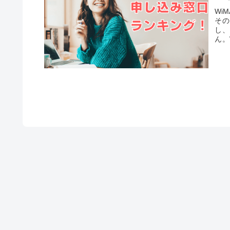
Wi
その
し、
ん。
用く