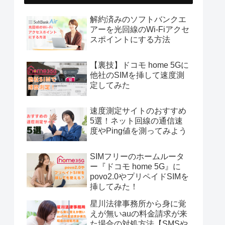
解約済みのソフトバンクエ
アーを光回線のWi-Fiアクセ
スポイントにする方法
【裏技】ドコモ home 5Gに
他社のSIMを挿して速度測
定してみた
速度測定サイトのおすすめ
5選！ネット回線の通信速
度やPing値を測ってみよう
SIMフリーのホームルータ
ー『ドコモ home 5G』に
povo2.0やプリペイドSIMを
挿してみた！
星川法律事務所から身に覚
えが無いauの料金請求が来
た場合の対処方法【SMSや