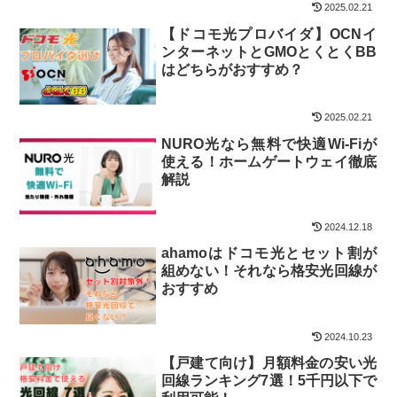
2025.02.21
【ドコモ光プロバイダ】OCNイ
ンターネットとGMOとくとくBB
はどちらがおすすめ？
2025.02.21
NURO光なら無料で快適Wi-Fiが
使える！ホームゲートウェイ徹底
解説
2024.12.18
ahamoはドコモ光とセット割が
組めない！それなら格安光回線が
おすすめ
2024.10.23
【戸建て向け】月額料金の安い光
回線ランキング7選！5千円以下で