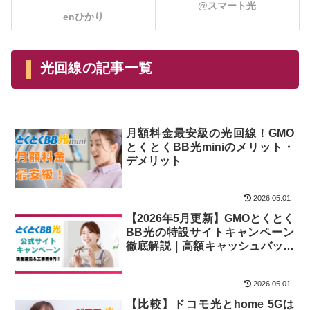
@スマート光
enひかり
光回線の記事一覧
月額料金最安級の光回線！GMO
とくとくBB光miniのメリット・
デメリット
2026.05.01
【2026年5月更新】GMOとくとく
BB光の特設サイトキャンペーン
徹底解説｜高額キャッシュバック
＆工事費実質無料
2026.05.01
【比較】ドコモ光とhome 5Gは