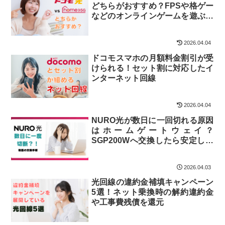
どちらがおすすめ？FPSや格ゲー
などのオンラインゲームを遊ぶな
らコッチ！
2026.04.04
ドコモスマホの月額料金割引が受
けられる！セット割に対応したイ
ンターネット回線
2026.04.04
NURO光が数日に一回切れる原因
はホームゲートウェイ？
SGP200Wへ交換したら安定しま
した
2026.04.03
光回線の違約金補填キャンペーン
5選！ネット乗換時の解約違約金
や工事費残債を還元