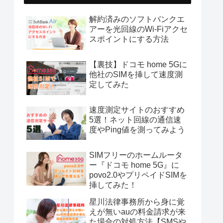
解約済みのソフトバンクエ
アーを光回線のWi-Fiアクセ
スポイントにする方法
【裏技】ドコモ home 5Gに
他社のSIMを挿して速度測
定してみた
速度測定サイトのおすすめ
5選！ネット回線の通信速
度やPing値を測ってみよう
SIMフリーのホームルータ
ー『ドコモ home 5G』に
povo2.0やプリペイドSIMを
挿してみた！
星川法律事務所から身に覚
えが無いauの料金請求が来
た場合の対処方法【SMSや