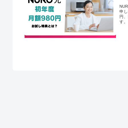
NU
申し
円、
す。
と、
比較