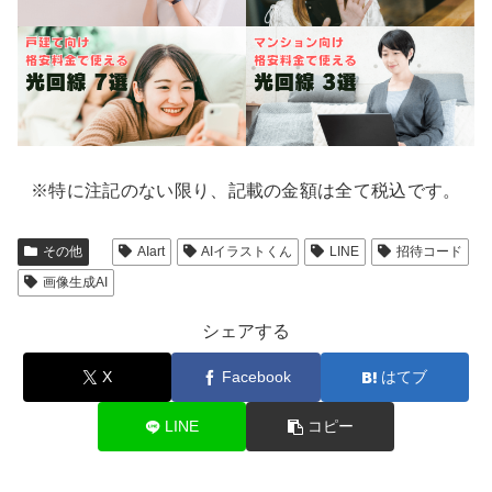
※特に注記のない限り、記載の金額は全て税込です。
その他
AIart
AIイラストくん
LINE
招待コード
画像生成AI
シェアする
X
Facebook
はてブ
LINE
コピー