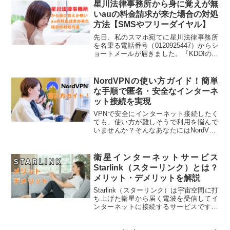
測ることが出来ます。この記事では、お
星川法律事務所から身に覚えが無
すすめの速度測定サイトを5つ厳選して紹
いauの料金請求が来た場合の対処
介します。
方法【SMSやフリーダイヤル】
先日、私のスマホ宛てに星川法律事務所
を名乗る電話番号（0120925447）からシ
ョートメールが届きました。『KDDIの依
頼で星川法律事務所が連絡しています。
ａｕ料金につきKDDIより送付済みの振込
用紙にてお支払いをお願いいたします』
NordVPNの使い方ガイド！簡単
我が家にはauスマホを使っている人はい
な手順で匿名・安全なインターネ
ないし、もちろん携帯料金を滞納した事
ット接続を実現
はなく、全く身に覚えはがありません。
かなりビックリしました！
VPNで安全にインターネット接続したく
ても、使い方が難しそうで利用を悩んで
いませんか？そんなあなたにはNordVPN
がおすすめ！NordVPNなら最短数分で契
約が完了し、アプリの使い方もシンプル
で簡単です。今記事では、NordVPNの契
衛星インターネットサービス
約方法・アプリの使い方・カスタマイズ
Starlink（スターリンク）とは？
方法・メリットについて紹介いたしま
メリット・デメリットを解説
す。
Starlink（スターリンク）は宇宙空間に打
ち上げた衛星から届く電波を受信してイ
ンターネットに接続するサービスです。
光回線とStarlink、どちらを導入するべき
か悩んでいませんか？そこで、この記事