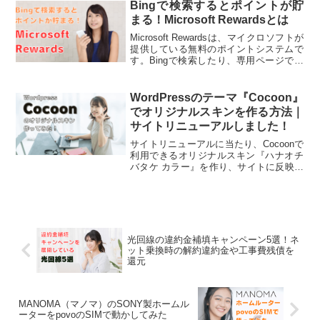
では、Starlinkの仕組みやメリット・デメ
Bingで検索するとポイントが貯
リット、どんな人におすすめのサービス
まる！Microsoft Rewardsとは
なのかを紹介いたします。
Microsoft Rewardsは、マイクロソフトが
提供している無料のポイントシステムで
す。Bingで検索したり、専用ページで天
気やおすすめ情報をチェックしたり、ク
イズに答えるだけでポイントが貯まりま
す。スマホでもパソコンでも気軽に利用
WordPressのテーマ『Cocoon』
可能です。
でオリジナルスキンを作る方法｜
サイトリニューアルしました！
サイトリニューアルに当たり、Cocoonで
利用できるオリジナルスキン『ハナオチ
バタケ カラー』を作り、サイトに反映さ
せました。自分への備忘録の意味も込め
て、Wordpressの無料テーマ『Cocoon』
でオリジナルスキンを作る方法や注意
点、リニューアルのこだわりポイントな
どを紹介いたします。
光回線の違約金補填キャンペーン5選！ネ
ット乗換時の解約違約金や工事費残債を
還元
MANOMA（マノマ）のSONY製ホームル
ーターをpovoのSIMで動かしてみた