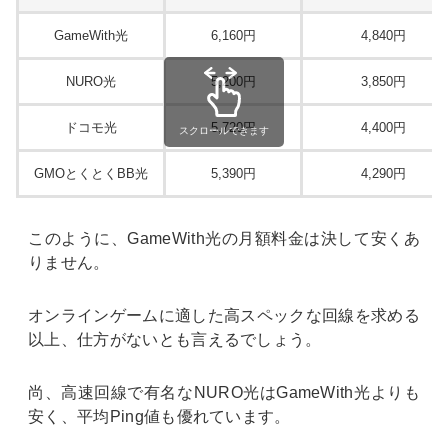
GameWith光
6,160円
4,840円
NURO光
5,200円
3,850円
ドコモ光
5,720円
4,400円
スクロールできます
GMOとくとくBB光
5,390円
4,290円
このように、GameWith光の月額料金は決して安くあ
りません。
オンラインゲームに適した高スペックな回線を求める
以上、仕方がないとも言えるでしょう。
尚、高速回線で有名なNURO光はGameWith光よりも
安く、平均Ping値も優れています。