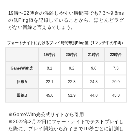
19時〜22時台の混雑しやすい時間帯でも7.3〜9.8ms
の低Ping値を記録していることから、ほとんどラグ
がない回線と言えるでしょう。
フォートナイトにおけるプレイ時間帯別Ping値（1マッチ中の平均）
19時台
20時台
21時台
22時台
GameWith光
8.1
9.2
9.8
7.3
回線A
22.1
22.3
24.8
20.9
回線B
45.8
51.9
44.8
45.3
※GameWith光公式サイトから引用
※2022年2月22日にフォートナイトでテストプレイし
た際に、プレイ開始から終了まで10秒ごとに計測し