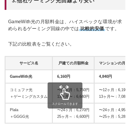
3.他社ゲーミング光回線より安い
GameWith光の月額料金は、ハイスペックな環境が求
められるゲーミング回線の中では
比較的安価
です。
下記の比較表をご覧ください。
サービス名
戸建ての月額料金
マンションの月額
GameWith光
6,160円
4,840円
コミュファ光
〜12ヶ月：5,750円
〜12ヶ月：6,190
＋ゲーミングカスタム
13ヶ月〜：6,640円
13ヶ月〜：7,080
スクロールできます
Plala
〜24ヶ月：6,270円
〜24ヶ月：4,950
＋GGGG光
25ヶ月～：6,600円
〜25ヶ月：5,280