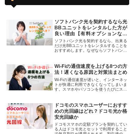
ソフトバンク光を契約するなら光
BBユニットをレンタルした方が
良い理由【有料オプションなの
に……】
ソフトバンク光を契約するなら、出来る
だけ光BBユニットをレンタルすることを
おすすめします。なぜならソフトバンク
光は、光BBユニットを接続したときだけ
高速インターネット通信が出来る『IPv6
高速ハイブリッド』が利用できる仕組み
Wi-Fiの通信速度を上げる8つの方
になっているからです。
法！遅くなる原因と対策法まとめ
Wi-Fiの通信速度が遅いと、インターネッ
トが快適に利用できなくなってしまいま
す。スマホやパソコンを使うたびにスト
レスを感じるため、何とか改善したいと
ころです。そこでこの記事では、Wi-Fiの
速度が遅くなる原因と改善方法を紹介し
ドコモのスマホユーザーにおすす
ます！Wi-Fiの通信速度にお悩みの方は、
めの光回線はどれ？ドコモ光か格
ぜひご活用ください。
安光回線か
ドコモスマホの定額プランを契約してい
る人はドコモ光とセットで利用すること
で毎月割引が適用されます。割引後の月