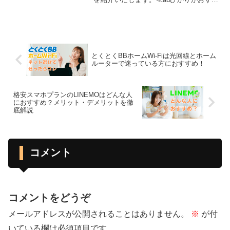
めな人≫・快適な回線速度を求める人・
在宅ワーカーやオンラインゲーマー・初
期費用を抑えたい人・他社回線の解約時
に高額の違約金が発生する人・auまたは
UQ mobileスマホユーザー・高額キャッシ
ュバックを受け取りたい方
とくとくBBホームWi-Fiは光回線とホーム
ルーターで迷っている方におすすめ！
格安スマホプランのLINEMOはどんな人
におすすめ？メリット・デメリットを徹
底解説
コメント
コメントをどうぞ
メールアドレスが公開されることはありません。
※
が付
いている欄は必須項目です