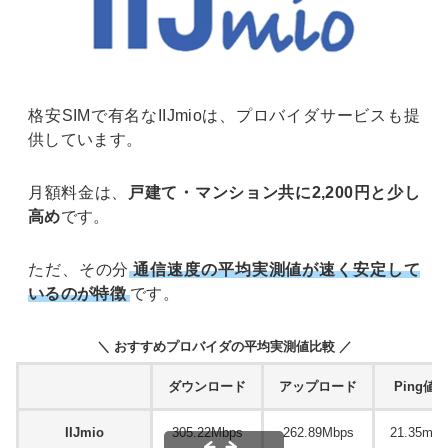
格安SIMで有名なIIJmioは、プロバイダサービスも提
供しています。
月額料金は、
戸建て・マンション共に2,200円と少し
高め
です。
ただ、その分
通信速度の平均実測値が速く安定して
いるのが特徴
です。
＼ おすすめプロバイダの平均実測値比較 ／
ダウンロード
アップロード
Ping値
IIJmio
305.22Mbps
262.89Mbps
21.35ms