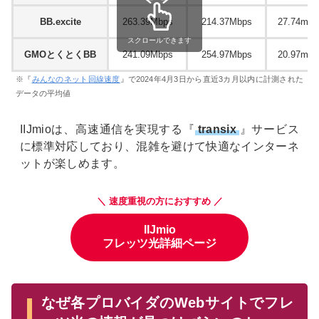
BB.excite
263.39Mbps
214.37Mbps
27.74ms
スクロールできます
GMOとくとくBB
241.09Mbps
254.97Mbps
20.97ms
※『
みんなのネット回線速度
』で2024年4月3日から直近3カ月以内に計測された
データの平均値
IIJmioは、高速通信を実現する『
transix
』サービス
に標準対応しており、混雑を避けて快適なインターネ
ットが楽しめます。
＼ 速度重視の方におすすめ ／
IIJmio
フレッツ光詳細ページ
なぜ各プロバイダのWebサイトでフレ