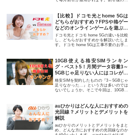
額料金は格安光回線よりも安くなるので
ドコモ光を第一候補にして良いでしょ
う。一方、従量課金制のプランは割引額
【比較】ドコモ光とhome 5Gは
が少なく、またahamoはセット割対象外
どちらがおすすめ？FPSや格ゲー
です。これらのプランを契約している方
などのオンラインゲームを遊ぶな
はドコモ光にこだわらず、安い月額料金
らコッチ！
で利用できる『格安光回線』を優先的に
ドコモ光とドコモ home 5Gの違いを比較
検討してみてください。
し、どちらがおすすめかを解説いたしま
す。ドコモ home 5Gは工事不要のお手軽
さながら下り速度が速く、Webサイト閲
覧やオンラインショッピング、動画視聴
などの使い方なら快適にできるでしょ
10GB使える格安SIMランキン
う。とはいえ、自宅まで直接光ファイバ
グ・ベスト5！月間データ容量3～
ーを引き込む光回線にはかなわないの
5GBじゃ足りない人にはコレがお
で、基本的にはドコモ光がおすすめで
すすめ
す。
格安SIMを契約したものの『3～5GBじゃ
足りなかった…』という方は多いのでは
ないでしょうか。そこで今回は、10GB以
上のデータプランがある格安SIMを5社比
較し、ランキング形式で紹介いたしま
す！それぞれ月間データ容量や料金に独
auひかりはどんな人におすすめの
自色を出してきているので、ぜひ自分に
光回線？メリットとデメリットを
ぴったりのプランを見つけて、乗り換え
解説
を検討してみましょう。
auひかりのメリットとデメリットをまと
め、どんな方におすすめの光回線なのか
を紹介いたします。≪auひかりがおすす